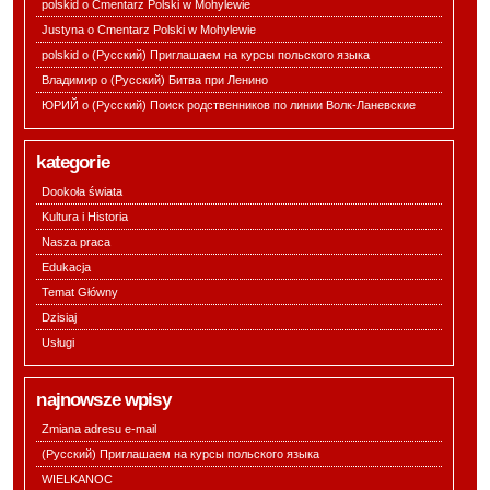
polskid o
Cmentarz Polski w Mohylewie
Justyna o
Cmentarz Polski w Mohylewie
polskid o
(Русский) Приглашаем на курсы польского языка
Владимир o
(Русский) Битва при Ленино
ЮРИЙ o
(Русский) Поиск родственников по линии Волк-Ланевские
kategorie
Dookoła świata
Kultura i Historia
Nasza praca
Edukacja
Temat Główny
Dzisiaj
Usługi
najnowsze wpisy
Zmiana adresu e-mail
(Русский) Приглашаем на курсы польского языка
WIELKANOC