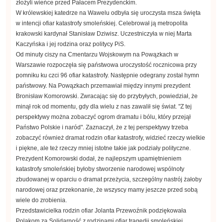
złożyli wieńce przed Pałacem Prezydenckim.
W królewskiej katedrze na Wawelu odbyła się uroczysta msza święta
w intencji ofiar katastrofy smoleńskiej. Celebrował ją metropolita
krakowski kardynał Stanisław Dziwisz. Uczestniczyła w niej Marta
Kaczyńska i jej rodzina oraz politycy PiS.
Od minuty ciszy na Cmentarzu Wojskowym na Powązkach w
Warszawie rozpoczęła się państwowa uroczystość rocznicowa przy
pomniku ku czci 96 ofiar katastrofy. Następnie odegrany został hymn
państwowy. Na Powązkach przemawiał między innymi prezydent
Bronisław Komorowski. Zwracając się do przybyłych, powiedział, że
minął rok od momentu, gdy dla wielu z nas zawalił się świat. "Z tej
perspektywy można zobaczyć ogrom dramatu i bólu, który przejął
Państwo Polskie i naród". Zaznaczył, że z tej perspektywy trzeba
zobaczyć również dramat rodzin ofiar katastrofy, widzieć rzeczy wielkie
i piękne, ale też rzeczy mniej istotne takie jak podziały polityczne.
Prezydent Komorowski dodał, że najlepszym upamiętnieniem
katastrofy smoleńskiej byłoby stworzenie narodowej wspólnoty
zbudowanej w oparciu o dramat przeżycia, szczególny nastrój żałoby
narodowej oraz przekonanie, że wszyscy mamy jeszcze przed sobą
wiele do zrobienia.
Przedstawicielka rodzin ofiar Jolanta Przewoźnik podziękowała
Polakom za Solidarność z rodzinami ofiar tragedii smoleńskiej.