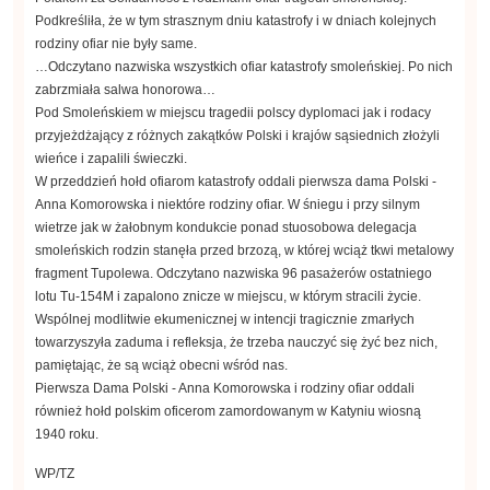
Podkreśliła, że w tym strasznym dniu katastrofy i w dniach kolejnych
rodziny ofiar nie były same.
…Odczytano nazwiska wszystkich ofiar katastrofy smoleńskiej. Po nich
zabrzmiała salwa honorowa…
Pod Smoleńskiem w miejscu tragedii polscy dyplomaci jak i rodacy
przyjeżdżający z różnych zakątków Polski i krajów sąsiednich złożyli
wieńce i zapalili świeczki.
W przeddzień hołd ofiarom katastrofy oddali pierwsza dama Polski -
Anna Komorowska i niektóre rodziny ofiar. W śniegu i przy silnym
wietrze jak w żałobnym kondukcie ponad stuosobowa delegacja
smoleńskich rodzin stanęła przed brzozą, w której wciąż tkwi metalowy
fragment Tupolewa. Odczytano nazwiska 96 pasażerów ostatniego
lotu Tu-154M i zapalono znicze w miejscu, w którym stracili życie.
Wspólnej modlitwie ekumenicznej w intencji tragicznie zmarłych
towarzyszyła zaduma i refleksja, że trzeba nauczyć się żyć bez nich,
pamiętając, że są wciąż obecni wśród nas.
Pierwsza Dama Polski - Anna Komorowska i rodziny ofiar oddali
również hołd polskim oficerom zamordowanym w Katyniu wiosną
1940 roku.
WP/TZ