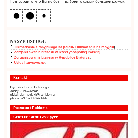
Подтвердите, что Вы не бот — выберите самый большой кружок:
NASZE USŁUGI:
Tłumaczenie z rosyjskiego na polski. Tłumaczenie na rosyjski
;
Zorganizowanie biznesu w Rzeczypospolitej Polskiej
;
Zorganizowanie biznesu w Republice Białoruś
;
Usługi turystyczne
.
Kontakt
Dyrektor Domu Polskiego:
Jerzy Zurawowicz
eMail: dom-polski@rambler.ru
phone: +375-33-6921644
Реклама / Reklama
Союз поляков Беларуси