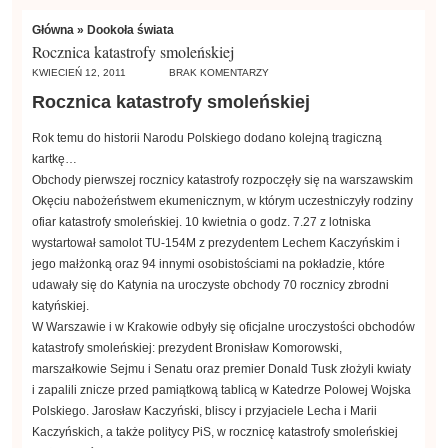
Główna
»
Dookoła świata
Rocznica katastrofy smoleńskiej
KWIECIEŃ 12, 2011
BRAK KOMENTARZY
Rocznica katastrofy smoleńskiej
Rok temu do historii Narodu Polskiego dodano kolejną tragiczną
kartkę…
Obchody pierwszej rocznicy katastrofy rozpoczęły się na warszawskim
Okęciu nabożeństwem ekumenicznym, w którym uczestniczyły rodziny
ofiar katastrofy smoleńskiej. 10 kwietnia o godz. 7.27 z lotniska
wystartował samolot TU-154M z prezydentem Lechem Kaczyńskim i
jego małżonką oraz 94 innymi osobistościami na pokładzie, które
udawały się do Katynia na uroczyste obchody 70 rocznicy zbrodni
katyńskiej.
W Warszawie i w Krakowie odbyły się oficjalne uroczystości obchodów
katastrofy smoleńskiej: prezydent Bronisław Komorowski,
marszałkowie Sejmu i Senatu oraz premier Donald Tusk złożyli kwiaty
i zapalili znicze przed pamiątkową tablicą w Katedrze Polowej Wojska
Polskiego. Jarosław Kaczyński, bliscy i przyjaciele Lecha i Marii
Kaczyńskich, a także politycy PiS, w rocznicę katastrofy smoleńskiej