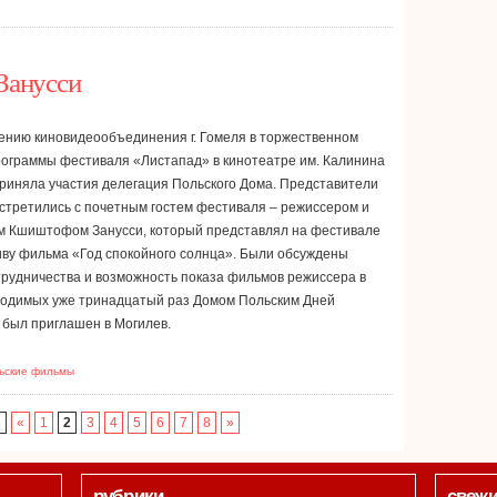
Занусси
ению киновидеообъединения г. Гомеля в торжественном
рограммы фестиваля «Листапад» в кинотеатре им. Калинина
риняла участия делегация Польского Дома. Представители
стретились с почетным гостем фестиваля – режиссером и
м Кшиштофом Занусси, который представлял на фестивале
иву фильма «Год спокойного солнца». Были обсуждены
рудничества и возможность показа фильмов режиссера в
водимых уже тринадцатый раз Домом Польским Дней
и был приглашен в Могилев.
ьские фильмы
8
«
1
2
3
4
5
6
7
8
»
рубрики
свежи