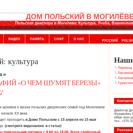
ДОМ ПОЛЬСКИЙ В МОГИЛЁВ
Польская диаспора в Могилеве: Культура, Учеба, Взаимоп
ВИДЕО
ПАМЯТЬ
СОФТ
О НАС
РУССКИЙ
POLSK
Наши
й: культура
Перевод 
»
Организа
а
Организа
ФИЙ «О ЧЕМ ШУМЯТ БЕРЕЗЫ»
Туристич
/
Контакт
 архивов о жизни польских дворянских семей под Могилевом
Директор До
- начале XX века.
Журавович 
eMail: dom-p
удет проходить
в Доме Польском с 15 апреля по 15 мая
тел.: +375-3
да.
(смотрите видеоанонс в статье)
Реклама 
ы понедельник-пятница с 9.00 до 18.00. Вход свободный.