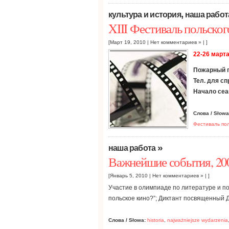
,
культура и история
наша работ
XIII Фестиваль польског
[Март 19, 2010 |
Нет комментариев »
| ]
22-26 марта
Пожарный пе
Тел. для сп
Начало сеа
Слова / Słowa
Фестиваль пол
»
наша работа
Важнейшие события, 200
[Январь 5, 2010 |
Нет комментариев »
| ]
Участие в олимпиаде по литературе и по
польское кино?”; Диктант посвященный 
Слова / Słowa:
historia
,
najważniejsze wydarzenia