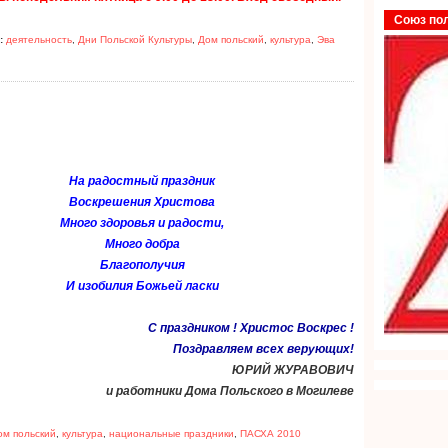
Союз по
:
деятельность
,
Дни Польской Культуры
,
Дом польский
,
культура
,
Эва
На радостный праздник
Воскрешения Христова
Много здоровья и радости,
Много добра
Благополучия
И изобилия Божьей ласки
С праздником ! Христос Воскрес !
Поздравляем всех верующих!
ЮРИЙ ЖУРАВОВИЧ
и работники Дома Польского в Могилеве
ом польский
,
культура
,
национальные праздники
,
ПАСХА 2010