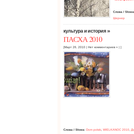
Слова / Słowa
Шернер
»
культура и история
ПАСХА 2010
[Март 26, 2010 |
Нет комментариев »
| ]
Слова / Słowa:
Dom polski
,
WIELKANOC 2010
,
Д