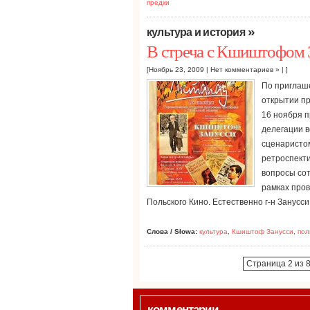
предки
»
культура и история
В стреча с Кшиштофом 
[Ноябрь 23, 2009 |
Нет комментариев »
| ]
По приглаш
открытии п
16 ноября п
делегации в
сценаристо
ретроспект
вопросы сот
рамках про
Польского Кино. Естественно г-н Занусс
Слова / Słowa:
культура
,
Кшиштоф Занусси
,
пол
Страница 2 из 
комментарии