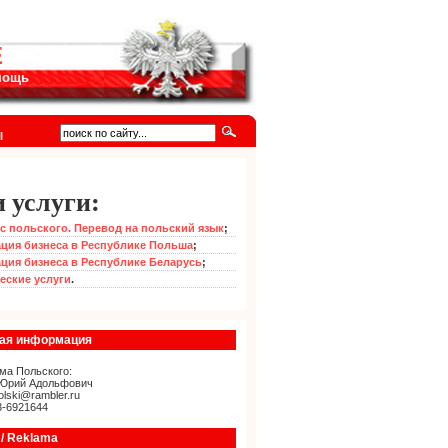
Е
омощь
I
 услуги:
с польского. Перевод на польский язык
;
ция бизнеса в Республике Польша
;
ция бизнеса в Республике Беларусь
;
еские услуги
.
ная информация
ма Польского:
Юрий Адольфович
olski@rambler.ru
3-6921644
/ Reklama