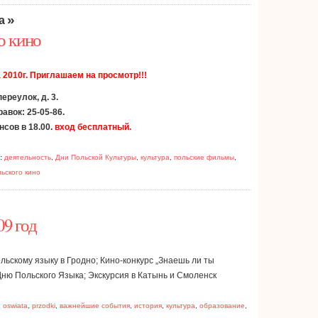
»
а
о кино
 2010г. Приглашаем на просмотр!!!
реулок, д. 3.
равок: 25-05-86.
нсов в 18.00.
вход бесплатный.
:
деятельность
,
Дни Польской Культуры
,
культура
,
польские фильмы
,
ьского кино
9 год
льскому языку в Гродно; Кино-конкурс „Знаешь ли ты
Дню Польского Языка; Экскурсия в Катынь и Смоленск
,
oswiata
,
przodki
,
важнейшие события
,
история
,
культура
,
образование
,