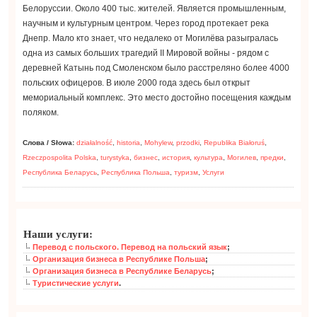
Белоруссии. Около 400 тыс. жителей. Является промышленным,
научным и культурным центром. Через город протекает река
Днепр. Мало кто знает, что недалеко от Могилёва разыгралась
одна из самых больших трагедий II Мировой войны - рядом с
деревней Катынь под Смоленском было расстреляно более 4000
польских офицеров. В июле 2000 года здесь был открыт
мемориальный комплекс. Это место достойно посещения каждым
поляком.
Слова / Słowa:
działalność
,
historia
,
Mohylew
,
przodki
,
Republika Białoruś
,
Rzeczpospolita Polska
,
turystyka
,
бизнес
,
история
,
культура
,
Могилев
,
предки
,
Республика Беларусь
,
Республика Польша
,
туризм
,
Услуги
Наши услуги:
Перевод с польского. Перевод на польский язык
;
Организация бизнеса в Республике Польша
;
Организация бизнеса в Республике Беларусь
;
Туристические услуги
.