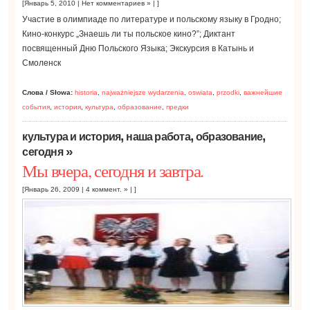
[Январь 5, 2010 |
Нет комментариев »
| ]
Участие в олимпиаде по литературе и польскому языку в Гродно;
Кино-конкурс „Знаешь ли ты польское кино?”; Диктант
посвященный Дню Польского Языка; Экскурсия в Катынь и
Смоленск
Слова / Słowa:
historia
,
najważniejsze wydarzenia
,
oswiata
,
przodki
,
важнейшие
события
,
история
,
культура
,
образование
,
предки
,
,
,
культура и история
наша работа
образование
»
сегодня
Мы вчера, сегодня и завтра.
[Январь 26, 2009 |
4 коммент. »
| ]