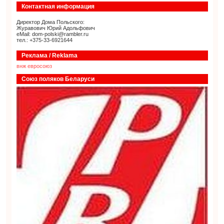
Контактная информация
Директор Дома Польского:
Журавович Юрий Адольфович
eMail: dom-polski@rambler.ru
тел.: +375-33-6921644
Реклама / Reklama
внж евросоюз
Союз поляков Беларуси