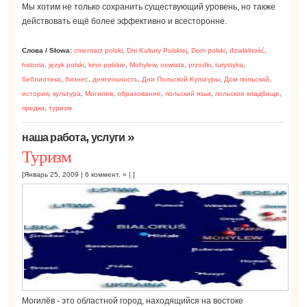
Мы хотим не только сохранить существующий уровень, но также
действовать ещё более эффективно и всесторонне.
Слова / Słowa:
cmentarz polski
,
Dni Kultury Polskiej
,
Dom polski
,
działalność
,
historia
,
język polski
,
kino polskie
,
Mohylew
,
oswiata
,
przodki
,
turystyka
,
библиотека
,
бизнес
,
деятельность
,
Дни Польской Культуры
,
Дом польский
,
история
,
культура
,
Могилев
,
образование
,
польский язык
,
польское кладбище
,
предки
,
туризм
,
»
наша работа
услуги
Туризм
[Январь 25, 2009 |
6 коммент. »
| ]
Могилёв - это областной город, находящийся на востоке