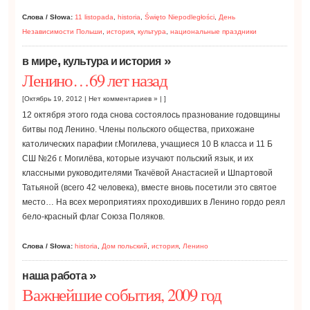
Слова / Słowa:
11 listopada
,
historia
,
Święto Niepodległości
,
День
Независимости Польши
,
история
,
культура
,
национальные праздники
,
»
в мире
культура и история
Ленино…69 лет назад
[Октябрь 19, 2012 |
Нет комментариев »
| ]
12 октября этого года снова состоялось празнование годовщины
битвы под Ленино. Члены польского общества, прихожане
католических парафии г.Могилева, учащиеся 10 В класса и 11 Б
СШ №2б г. Могилёва, которые изучают польский язык, и их
классными руководителями Ткачёвой Анастасией и Шпартовой
Татьяной (всего 42 человека), вместе вновь посетили это святое
место… На всех мероприятиях проходивших в Ленино гордо реял
бело-красный флаг Союза Поляков.
Слова / Słowa:
historia
,
Дом польский
,
история
,
Ленино
»
наша работа
Важнейшие события, 2009 год