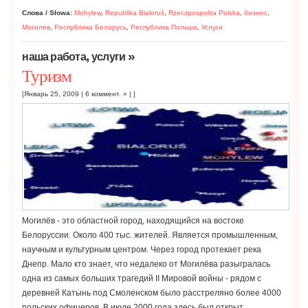
Слова / Słowa:
Mohylew
,
Republika Białoruś
,
Rzeczpospolita Polska
,
бизнес
,
Могилев
,
Республика Беларусь
,
Республика Польша
,
Услуги
,
»
наша работа
услуги
Туризм
[Январь 25, 2009 |
6 коммент. »
| ]
Могилёв - это областной город, находящийся на востоке
Белоруссии. Около 400 тыс. жителей. Является промышленным,
научным и культурным центром. Через город протекает река
Днепр. Мало кто знает, что недалеко от Могилёва разыгралась
одна из самых больших трагедий II Мировой войны - рядом с
деревней Катынь под Смоленском было расстреляно более 4000
польских офицеров. В июле 2000 года здесь был открыт