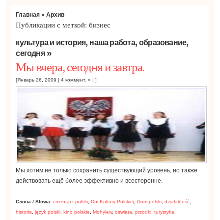
Главная
» Архив
Публикации с меткой: бизнес
,
,
,
культура и история
наша работа
образование
»
сегодня
Мы вчера, сегодня и завтра.
[Январь 26, 2009 |
4 коммент. »
| ]
Мы хотим не только сохранить существующий уровень, но также
действовать ещё более эффективно и всесторонне.
Слова / Słowa:
cmentarz polski
,
Dni Kultury Polskiej
,
Dom polski
,
działalność
,
historia
,
język polski
,
kino polskie
,
Mohylew
,
oswiata
,
przodki
,
turystyka
,