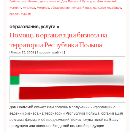
библиотека
,
бизнес
,
деятельность
,
Дни Польской Культуры
,
Дом польский
,
история
,
культура
,
Могилев
,
образование
,
польский язык
,
польское кладбище
,
предки
,
туризм
,
»
образование
услуги
Помощь в организации бизнеса на
территории Республики Польша
[Январь 25, 2009 |
1 комментарий »
| ]
Дом Польский окажет Вам помощь в получении информации о
ведении бизнеса на территории Республики Польша: организация
рекламы фирмы и её предложений; поиск покупателей на Вашу
продукцию или поиск необходимой польской продукции...