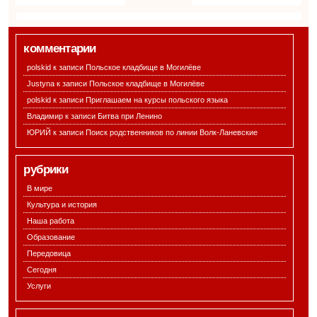
комментарии
polskid к записи
Польское кладбище в Могилёве
Justyna к записи
Польское кладбище в Могилёве
polskid к записи
Приглашаем на курсы польского языка
Владимир к записи
Битва при Ленино
ЮРИЙ к записи
Поиск родственников по линии Волк-Ланевские
рубрики
В мире
Культура и история
Наша работа
Образование
Передовица
Сегодня
Услуги