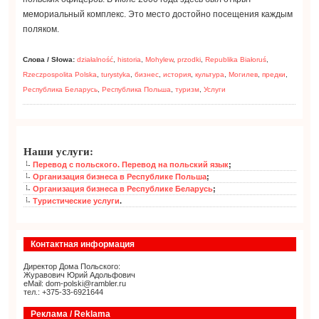
мемориальный комплекс. Это место достойно посещения каждым
поляком.
Слова / Słowa:
działalność
,
historia
,
Mohylew
,
przodki
,
Republika Białoruś
,
Rzeczpospolita Polska
,
turystyka
,
бизнес
,
история
,
культура
,
Могилев
,
предки
,
Республика Беларусь
,
Республика Польша
,
туризм
,
Услуги
Наши услуги:
Перевод с польского. Перевод на польский язык
;
Организация бизнеса в Республике Польша
;
Организация бизнеса в Республике Беларусь
;
Туристические услуги
.
Контактная информация
Директор Дома Польского:
Журавович Юрий Адольфович
eMail: dom-polski@rambler.ru
тел.: +375-33-6921644
Реклама / Reklama