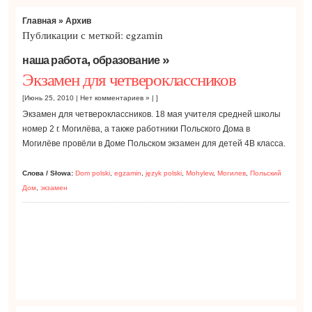
Главная
» Архив
Публикации с меткой: egzamin
,
»
наша работа
образование
Экзамен для четвероклассников
[Июнь 25, 2010 |
Нет комментариев »
| ]
Экзамен для четвероклассников. 18 мая учителя средней школы
номер 2 г. Могилёва, а также работники Польского Дома в
Могилёве провёли в Доме Польском экзамен для детей 4В класса.
Слова / Słowa:
Dom polski
,
egzamin
,
język polski
,
Mohylew
,
Могилев
,
Польский
Дом
,
экзамен