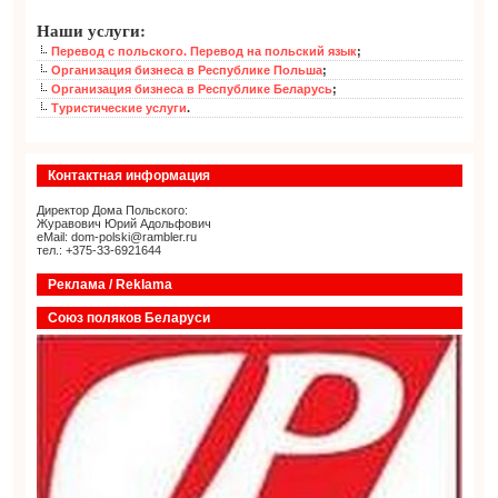
Наши услуги:
Перевод с польского. Перевод на польский язык
;
Организация бизнеса в Республике Польша
;
Организация бизнеса в Республике Беларусь
;
Туристические услуги
.
Контактная информация
Директор Дома Польского:
Журавович Юрий Адольфович
eMail: dom-polski@rambler.ru
тел.: +375-33-6921644
Реклама / Reklama
Союз поляков Беларуси