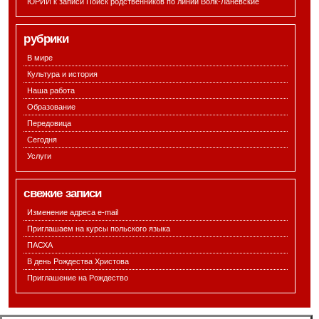
ЮРИЙ к записи
Поиск родственников по линии Волк-Ланевские
рубрики
В мире
Культура и история
Наша работа
Образование
Передовица
Сегодня
Услуги
свежие записи
Изменение адреса e-mail
Приглашаем на курсы польского языка
ПАСХА
В день Рождества Христова
Приглашение на Рождество