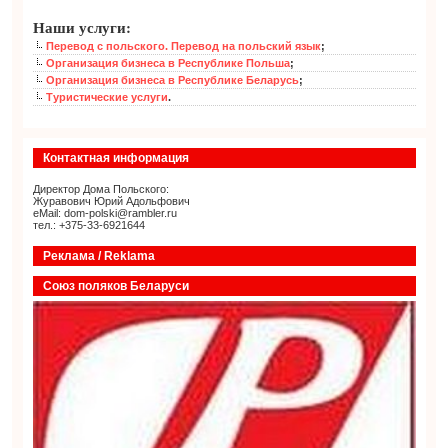
Наши услуги:
Перевод с польского. Перевод на польский язык
;
Организация бизнеса в Республике Польша
;
Организация бизнеса в Республике Беларусь
;
Туристические услуги
.
Контактная информация
Директор Дома Польского:
Журавович Юрий Адольфович
eMail: dom-polski@rambler.ru
тел.: +375-33-6921644
Реклама / Reklama
Союз поляков Беларуси