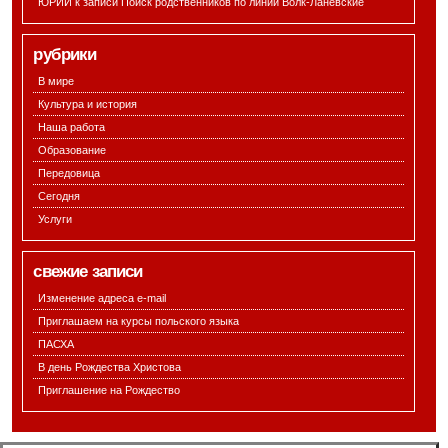
ЮРИЙ к записи
Поиск родственников по линии Волк-Ланевские
рубрики
В мире
Культура и история
Наша работа
Образование
Передовица
Сегодня
Услуги
свежие записи
Изменение адреса e-mail
Приглашаем на курсы польского языка
ПАСХА
В день Рождества Христова
Приглашение на Рождество