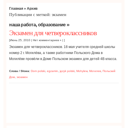
Главная
» Архив
Публикации с меткой: экзамен
,
»
наша работа
образование
Экзамен для четвероклассников
[Июнь 25, 2010 |
Нет комментариев »
| ]
Экзамен для четвероклассников. 18 мая учителя средней школы
номер 2 г. Могилёва, а также работники Польского Дома в
Могилёве провёли в Доме Польском экзамен для детей 4В класса.
Слова / Słowa:
Dom polski
,
egzamin
,
język polski
,
Mohylew
,
Могилев
,
Польский
Дом
,
экзамен