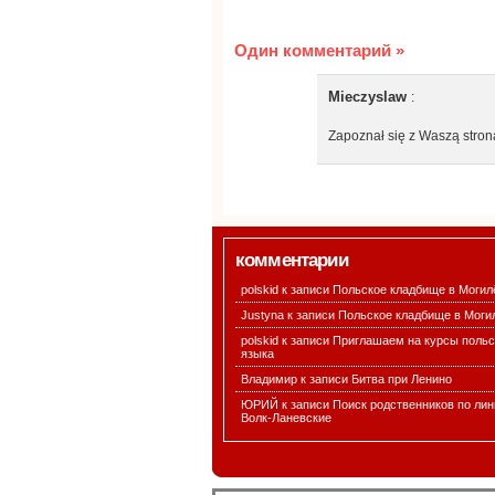
Один комментарий
»
Mieczyslaw
:
Zapoznał się z Waszą stroną
комментарии
polskid к записи
Польское кладбище в Могил
Justyna к записи
Польское кладбище в Моги
polskid к записи
Приглашаем на курсы польс
языка
Владимир к записи
Битва при Ленино
ЮРИЙ к записи
Поиск родственников по лин
Волк-Ланевские