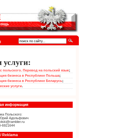
Е
омощь
I
 услуги:
с польского. Перевод на польский язык
;
ция бизнеса в Республике Польша
;
ция бизнеса в Республике Беларусь
;
еские услуги
.
ная информация
ма Польского:
Юрий Адольфович
olski@rambler.ru
3-6921644
/ Reklama