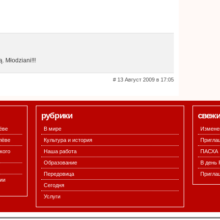
. Młodziani!!!
# 13 Август 2009 в 17:05
рубрики
свежи
ёве
В мире
Изменен
лёве
Культура и история
Пригла
кого
Наша работа
ПАСХА
Образование
В день
Передовица
Пригла
ии
Сегодня
Услуги