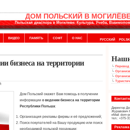
ДОМ ПОЛЬСКИЙ В МОГИЛЁВ
Польская диаспора в Могилеве: Культура, Учеба, Взаимоп
ВИДЕО
ПАМЯТЬ
СОФТ
О НАС
РУССКИЙ
POLSK
Наши
ии бизнеса на территории
Перевод 
Организа
Организа
Туристич
Й
Дом Польский окажет Вам помощь в получении
Контакт
информации
о ведении бизнеса на территории
Республики Польша
:
Директор До
Журавович 
eMail: dom-p
Организация рекламы фирмы и её предложений;
тел.: +375-3
Поиск покупателей на Вашу продукцию или поиск
Реклама 
необходимой польской продукции;