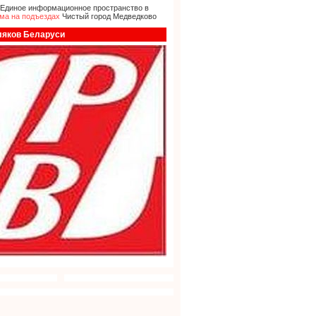
 Единое информационное пространство в
ма на подъездах
Чистый город Медведково
ляков Беларуси