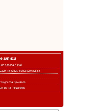
е записи
ие адреса e-mail
шаем на курсы польского языка
 Рождества Христова
шение на Рождество