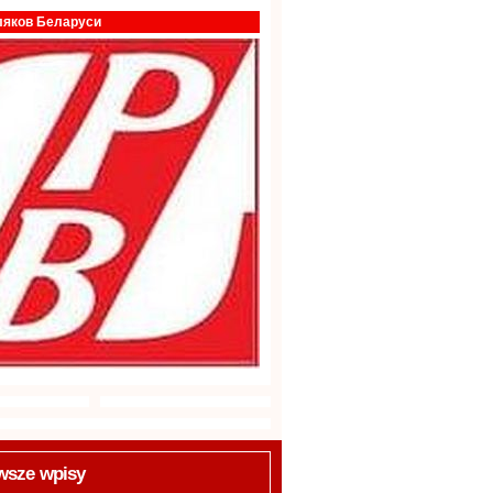
ляков Беларуси
wsze wpisy