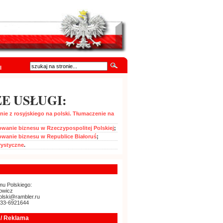
I
E USŁUGI:
ie z rosyjskiego na polski. Tłumaczenie na
wanie biznesu w Rzeczypospolitej Polskiej
;
owanie biznesu w Republice Białoruś
;
rystyczne
.
u Polskiego:
owicz
olski@rambler.ru
-33-6921644
/ Reklama