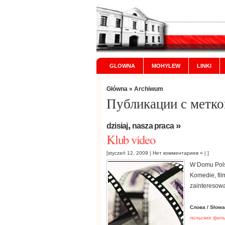
GLOWNA
MOHYLEW
LINKI
Główna
» Archiwum
Публикации с метко
,
»
dzisiaj
nasza praca
Klub video
[styczeń 12, 2009 |
Нет комментариев »
| ]
W Domu Pols
Komedie, fil
zainteresow
Слова / Słowa
польские фил