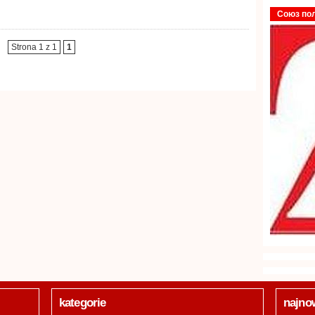
Союз по
Strona 1 z 1
1
kategorie
najno