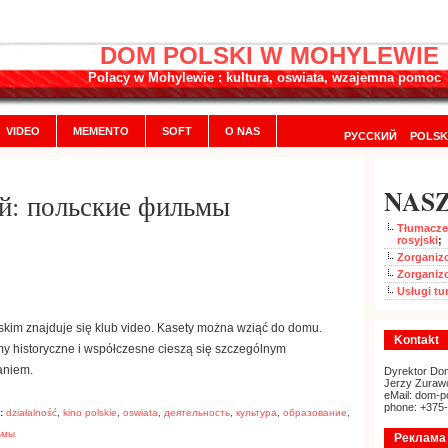
DOM POLSKI W MOHYLEWIE
Polacy w Mohylewie : kultura, oswiata, wzajemna pomoc
VIDEO
MEMENTO
SOFT
O NAS
РУССКИЙ
POLSK
NASZ
й: польские фильмы
Tłumaczen
rosyjski
;
Zorganizo
Zorganiz
Usługi tu
kim znajduje się klub video. Kasety można wziąć do domu.
Kontakt
my historyczne i współczesne cieszą się szczególnym
aniem.
Dyrektor Dom
Jerzy Zuraw
eMail: dom-p
phone: +375
:
działalność
,
kino polskie
,
oswiata
,
деятельность
,
культура
,
образование
,
ьмы
Реклама 