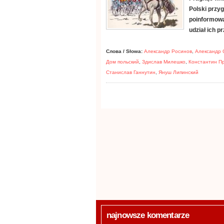
Polski przyg
poinformowa
udział ich p
Слова / Słowa:
Александр Росинов
,
Александр 
Дом польский
,
Здислав Милешко
,
Константин П
Станислав Ганнутин
,
Януш Липинский
najnowsze komentarze