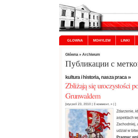
GLOWNA
MOHYLEW
LINKI
Główna
» Archiwum
Публикации с метко
,
»
kultura i historia
nasza praca
Zbliżają się uroczystości 
Grunwaldem
[styczeń 23, 2010 |
3 коммент. »
| ]
Zdarzenie, k
aspektach wp
Zachodniej, a
udział w bitw
Pragnąc wni