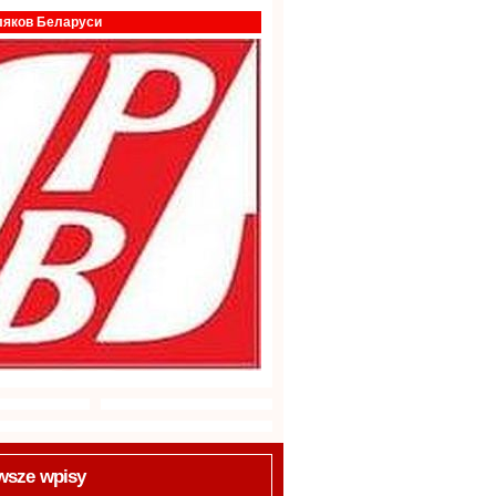
ляков Беларуси
wsze wpisy