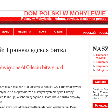
DOM POLSKI W MOHYLEWIE
Polacy w Mohylewie : kultura, oswiata, wzajemna pomoc
VIDEO
MEMENTO
SOFT
O NAS
РУССКИЙ
POLSK
NASZ
й: Грюнвальдская битва
Tłumaczen
rosyjski
;
Zorganizo
poświęcone 600-leciu bitwy pod
Zorganiz
Usługi tu
Kontakt
tóre miało miejsce 600 lat temu w pobliżu wsi Grunwald w wielu
Dyrektor Dom
łynęło na bieg wydarzeń historycznych nie tylko Europy
Jerzy Zuraw
eMail: dom-p
le także i jej wschodniej sąsiadki, która brała bardzo aktywny
phone: +375
ie.
Реклама 
eść swój udział w naświetleniu danego wydarzenia, Dom