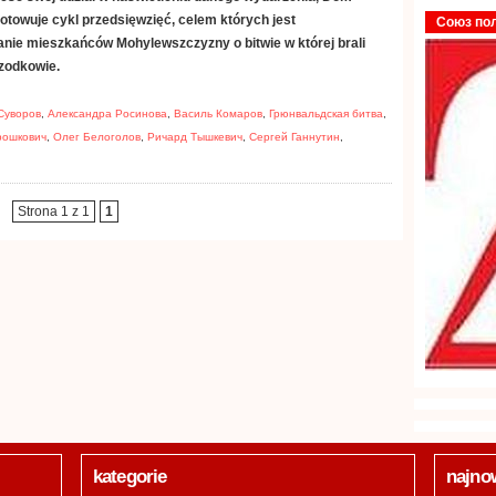
otowuje cykl przedsięwzięć, celem których jest
Союз по
nie mieszkańców Mohylewszczyzny o bitwie w której brali
rzodkowie.
Суворов
,
Александра Росинова
,
Василь Комаров
,
Грюнвальдская битва
,
рошкович
,
Олег Белоголов
,
Ричард Тышкевич
,
Сергей Ганнутин
,
Strona 1 z 1
1
kategorie
najno