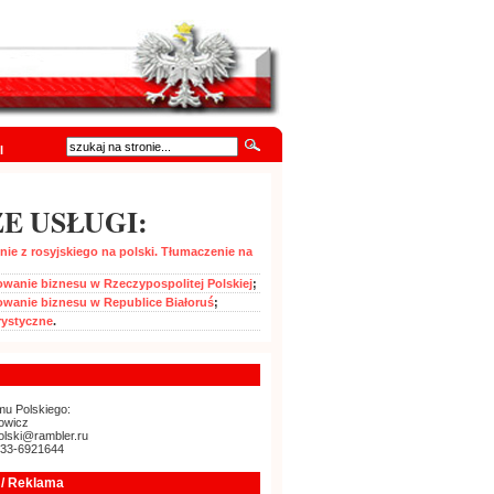
I
E USŁUGI:
ie z rosyjskiego na polski. Tłumaczenie na
wanie biznesu w Rzeczypospolitej Polskiej
;
owanie biznesu w Republice Białoruś
;
rystyczne
.
u Polskiego:
owicz
olski@rambler.ru
-33-6921644
/ Reklama