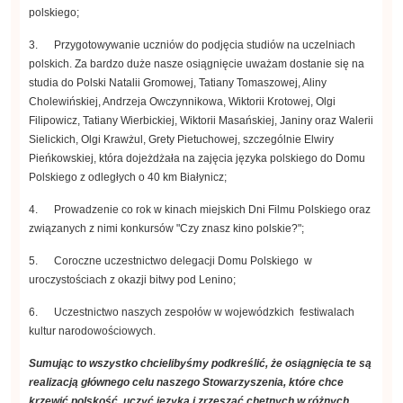
polskiego;
3. Przygotowywanie uczniów do podjęcia studiów na uczelniach
polskich. Za bardzo duże nasze osiągnięcie uważam dostanie się na
studia do Polski Natalii Gromowej, Tatiany Tomaszowej, Aliny
Cholewińskiej, Andrzeja Owczynnikowa, Wiktorii Krotowej, Olgi
Filipowicz, Tatiany Wierbickiej, Wiktorii Masańskiej, Janiny oraz Walerii
Sielickich, Olgi Krawżul, Grety Pietuchowej, szczególnie Elwiry
Pieńkowskiej, która dojeżdżała na zajęcia języka polskiego do Domu
Polskiego z odległych o 40 km Białynicz;
4. Prowadzenie co rok w kinach miejskich Dni Filmu Polskiego oraz
związanych z nimi konkursów "Czy znasz kino polskie?";
5. Coroczne uczestnictwo delegacji Domu Polskiego w
uroczystościach z okazji bitwy pod Lenino;
6. Uczestnictwo naszych zespołów w wojewódzkich festiwalach
kultur narodowościowych.
Sumując to wszystko chcielibyśmy podkreślić, że osiągnięcia te są
realizacją głównego celu naszego Stowarzyszenia, które chce
krzewić polskość, uczyć języka i zrzeszać chętnych w różnych