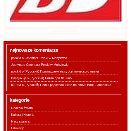
najnowsze komentarze
polskid o
Cmentarz Polski w Mohylewie
Justyna o
Cmentarz Polski w Mohylewie
polskid o
(Русский) Приглашаем на курсы польского языка
Владимир o
(Русский) Битва при Ленино
ЮРИЙ o
(Русский) Поиск родственников по линии Волк-Ланевские
kategorie
Dookoła świata
Kultura i Historia
Nasza praca
Edukacja