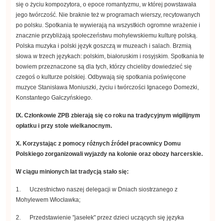
się o życiu kompozytora, o epoce romantyzmu, w której powstawała
jego twórczość. Nie braknie też w programach wierszy, recytowanych
po polsku. Spotkania te wywierają na wszystkich ogromne wrażenie i
znacznie przybliżają społeczeństwu mohylewskiemu kulturę polską.
Polska muzyka i polski język goszczą w muzeach i salach. Brzmią
słowa w trzech językach: polskim, białoruskim i rosyjskim. Spotkania te
bowiem przeznaczone są dla tych, którzy chcieliby dowiedzieć się
czegoś o kulturze polskiej. Odbywają się spotkania poświęcone
muzyce Stanisława Moniuszki, życiu i twórczości Ignacego Domezki,
Konstantego Gałczyńskiego.
IX. Członkowie ZPB zbierają się co roku na tradycyjnym wigilijnym
opłatku i przy stole wielkanocnym.
X. Korzystając z pomocy różnych źródeł pracownicy Domu
Polskiego zorganizowali wyjazdy na kolonie oraz obozy harcerskie.
W ciągu minionych lat tradycją stało się:
1. Uczestnictwo naszej delegacji w Dniach siostrzanego z
Mohylewem Włocławka;
2. Przedstawienie "jasełek" przez dzieci uczących się języka