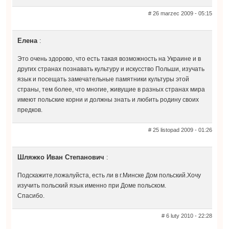
# 26 marzec 2009 - 05:15
Елена
:
Это очень здорово, что есть такая возможность на Украине и в
других странах познавать культуру и искусство Польши, изучать
язык и посещать замечательные памятники культуры этой
страны, тем более, что многие, живущие в разных странах мира
имеют польские корни и должны знать и любить родину своих
предков.
# 25 listopad 2009 - 01:26
Шляжко Иван Степанович
:
Подскажите,пожалуйста, есть ли в г.Минске Дом польский.Хочу
изучить польский язык именно при Доме польском.
Спасибо.
# 6 luty 2010 - 22:28