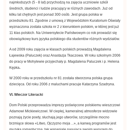
najmłodszych (5 - 8 lat) przychodzą na zajęcia uczniowie szkół
średnich, studenci i ludzie pracujący w różnych zawodach. Już od
kilku lat chętnych jest ponad 300 osób. Jest grupa polska w
przedszkolu 81. Zgodnie z umową z Wojewódzkim Kuratorium Oświaty
wyznaczona została szkoła nr 2 z kierunkiem polskim, w której jest już
11 klas polskich. Na Uniwersytecie Państwowym co rok prowadzi się
obowiązkowy kurs języka polskiego dla studentów różnych wydziałów.
A od 2009 roku zajęcia w klasach polskich prowadzą Magdalena
Łajewska (Paluczek) oraz Anastazja Tkaczowa. W roku szkolnym 2006
do pracy w Mohylewie przyjechały p. Magdalena Paluczek i p. Helena
Kępka
.
W 2000 roku w przedszkolu nr 81 została stworzona polska grupa
dziecięca. Od roku 2006 z maluchami pracuje Katarzyna Szadryna.
VI. Wieczor Literacki
Dom Polski przeprowadza imprezy poświęcone polskiemu wieszczowi
Adamowi Mickiewiczowi. W ciepłej, kameralnej atmosferze widzowie
poznają życie poety, słuchają jego utworów, szczególnie mocno
brzmiące słowa «Litwo, Ojczyzno moja ...», a kanwą programów jest
muzyka romantyczna, tak wspaniale pasująca swoim wyrazem do