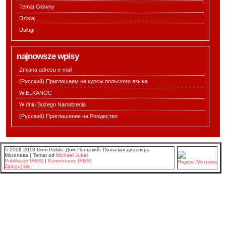
Temat Główny
Dzisiaj
Usługi
najnowsze wpisy
Zmiana adresu e-mail
(Русский) Приглашаем на курсы польского языка
WIELKANOC
W dniu Bożego Narodzenia
(Русский) Приглашение на Рождество
© 2008-2018 Dom Polski. Дом Польский. Польская диаспора
Могилева |
Temat od
Michael Jubel
Publikacje (RSS)
|
Komentarze (RSS)
Zaloguj się