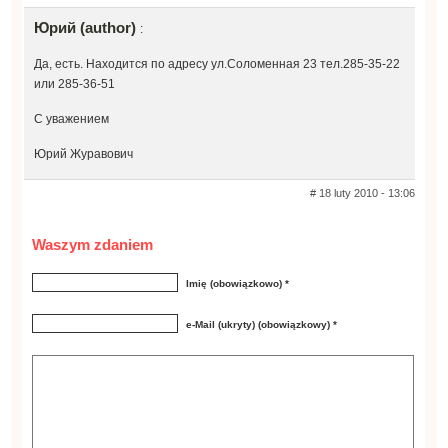
Юрий (author)
:
Да, есть. Находится по адресу ул.Соломенная 23 тел.285-35-22
или 285-36-51
С уважением
Юрий Журавович
# 18 luty 2010 - 13:06
Waszym zdaniem
Imię (obowiązkowo) *
e-Mail (ukryty) (obowiązkowy) *