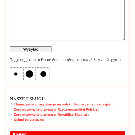
Подтвердите, что Вы не бот — выберите самый большой кружок:
NASZE USŁUGI:
Tłumaczenie z rosyjskiego na polski. Tłumaczenie na rosyjski
;
Zorganizowanie biznesu w Rzeczypospolitej Polskiej
;
Zorganizowanie biznesu w Republice Białoruś
;
Usługi turystyczne
.
Kontakt