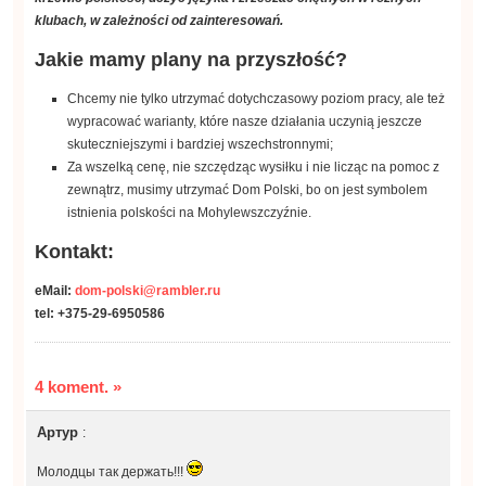
klubach, w zależności od zainteresowań.
Jakie mamy plany na przyszłość?
Chcemy nie tylko utrzymać dotychczasowy poziom pracy, ale też
wypracować warianty, które nasze działania uczynią jeszcze
skuteczniejszymi i bardziej wszechstronnymi;
Za wszelką cenę, nie szczędząc wysiłku i nie licząc na pomoc z
zewnątrz, musimy utrzymać Dom Polski, bo on jest symbolem
istnienia polskości na Mohylewszczyźnie.
Kontakt:
eMail:
dom-polski@rambler.ru
tel: +375-29-6950586
4 koment.
»
Артур
:
Молодцы так держать!!!