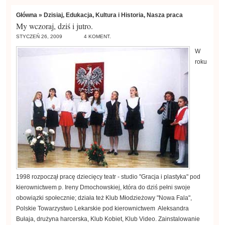
Główna
»
Dzisiaj
,
Edukacja
,
Kultura i Historia
,
Nasza praca
My wczoraj, dziś i jutro.
STYCZEŃ 26, 2009
4 KOMENT.
W
roku
1998 rozpoczął pracę dziecięcy teatr - studio "Gracja i plastyka" pod
kierownictwem p. Ireny Dmochowskiej, która do dziś pełni swoje
obowiązki społecznie; działa też Klub Młodzieżowy "Nowa Fala",
Polskie Towarzystwo Lekarskie pod kierownictwem Aleksandra
Bułaja, drużyna harcerska, Klub Kobiet, Klub Video. Zainstalowanie