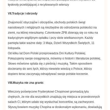
tęsknoty przebijającej z recytowanych wierszy
VII.Tradycje i obrzedy
Znajomość obyczajów i obrzędów, obchody polskich świąt
narodowych i religijnych są niezbędne do odrodzenia polskości na
ziemi, na której mieszkamy. Członkowie ZPB zbierają się co roku na
tradycyjnym wigilijnym opłatku i przy stole wielkanocnym. Każdy
pamięta takie ważne daty: 3 Maja, Dzień Wszystkich Świętych, 11
listopada.
Od kilku lat Dom Polski przeprowadza Dni Kultury Polskiej.
Pokazujemy swoje osiągnięcia, mówimy o historii i literaturze polskiej.
Słowo mówione splata się z pieśnią i muzyką. Takim sposobem
docieramy do serc tych, którzy niewiele wiedzą o Polsce, którzy
dopiero teraz zaczynają odnajdywać swoje polskie korzenie.
VIII.Muzyka nie zna granic
Wieczory poświęcone Fryderykowi Chopinowi gromadzą tylu
chętnych, że nie dla wszystkich znajdują się miejsca w przestronnych
salach Ci, którym udało się wysłuchać koncertów, są zachwyceni.
Słyszą bowiem muzykę Chopina w doskonałym wykonaniu, dowiadują