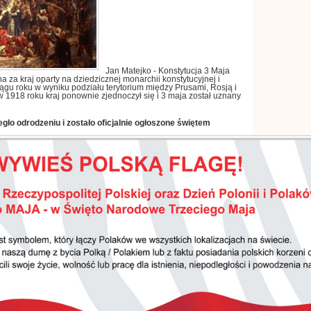
Jan Matejko
-
Konstytucja
3
Maja
a za kraj oparty na
dziedzicznej monarchii konstytucyjnej
i
ągu roku
w wyniku podziału terytorium między
Prusami
,
Rosją i
w
1918
roku kraj ponownie zjednoczył się i
3
maja
został uznany
egło odrodzeniu
i zostało oficjalnie ogłoszone świętem