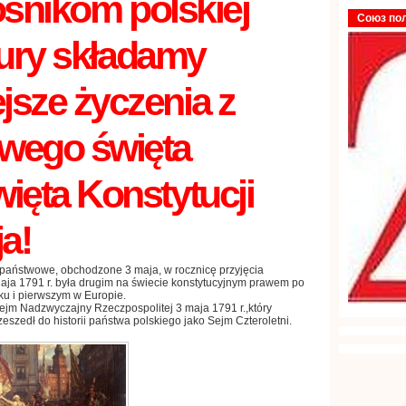
ośnikom polskiej
Союз по
ury
składamy
jsze życzenia z
owego święta
ięta Konstytucji
ja
!
 państwowe
,
obchodzone
3
maja
,
w rocznicę przyjęcia
aja
1791
r.
była drugim na świecie
konstytucyjnym prawem
po
ku
i pierwszym w Europie
.
ejm Nadzwyczajny
Rzeczpospolitej
3
maja
1791
r.
,
który
zeszedł do historii państwa polskiego jako Sejm Czteroletni
.