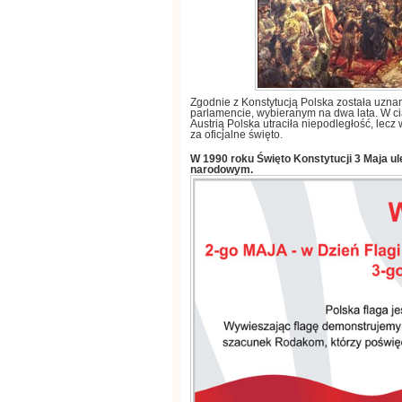
Zgodnie z Konstytucją Polska
została uznan
parlamencie
,
wybieranym na dwa lata
.
W ci
Austrią Polska utraciła
niepodległość
,
lecz 
za oficjalne święto
.
W
1990
roku
Święto Konstytucji
3
Maja
ul
narodowym
.