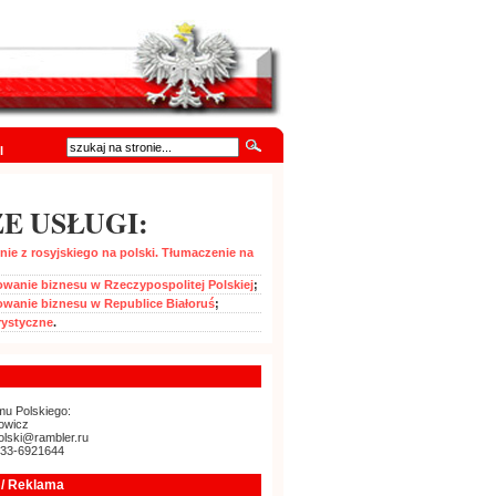
I
E USŁUGI:
ie z rosyjskiego na polski. Tłumaczenie na
wanie biznesu w Rzeczypospolitej Polskiej
;
owanie biznesu w Republice Białoruś
;
rystyczne
.
u Polskiego:
owicz
olski@rambler.ru
-33-6921644
/ Reklama