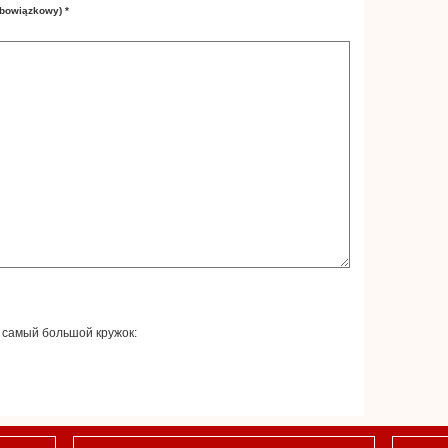
(obowiązkowy) *
 самый большой кружок: