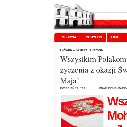
GLOWNA
MOHYLEW
LINKI
Główna
»
Kultura i Historia
Wszystkim Polakom 
życzenia z okazji Św
Maja!
KWIECIEŃ 29, 2021
BRAK KOMENTARZ
Wsz
Moh