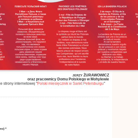
ŻURAWOWICZ
JERZY
oraz pracownicy Domu Polskiego
w
Mohylewie
ze strony
internetowej
"
Polski miesięcznik w Sankt Petersburgu
"
wo) *