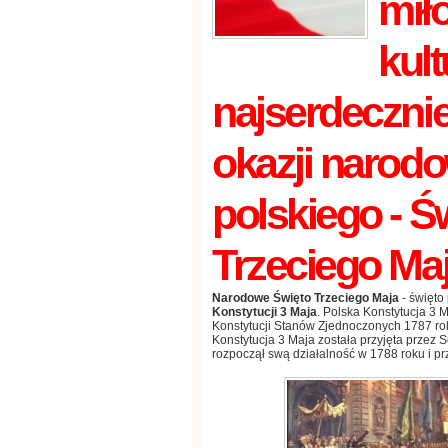
mił
kult
najserdecznie
okazji narod
polskiego
-
Św
Trzeciego Ma
Narodowe Święto Trzeciego Maja
-
święto
Konstytucji
3
Maja
.
Polska Konstytucja
3
M
Konstytucji
Stanów Zjednoczonych
1787
ro
Konstytucja
3
Maja została przyjęta
przez
S
rozpoczął swą działalność
w
1788
roku
i
pr