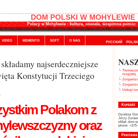
DOM POLSKI W MOHYLEWIE
Polacy w Mohylewie : kultura, oswiata, wzajemna pomoc
VIDEO
MEMENTO
SOFT
O NAS
РУССКИЙ
POLSK
NASZ
składamy najserdeczniejsze
Tłumaczen
ięta Konstytucji Trzeciego
rosyjski
;
Zorganizo
Zorganiz
Usługi tu
Y
ystkim Polakom
z
Kontakt
Dyrektor Dom
Jerzy Zuraw
ylewszczyzny
oraz
eMail: dom-p
phone: +375
Реклама 