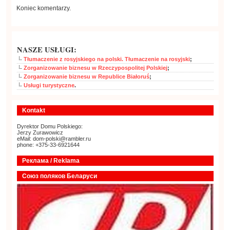
Koniec komentarzy.
NASZE USŁUGI:
Tłumaczenie z rosyjskiego na polski. Tłumaczenie na rosyjski
;
Zorganizowanie biznesu w Rzeczypospolitej Polskiej
;
Zorganizowanie biznesu w Republice Białoruś
;
Usługi turystyczne
.
Kontakt
Dyrektor Domu Polskiego:
Jerzy Zurawowicz
eMail: dom-polski@rambler.ru
phone: +375-33-6921644
Реклама / Reklama
Союз поляков Беларуси