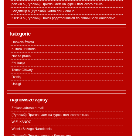
polskid o
(Русский) Приглашаем на курсы польского языка
Владимир o
(Русский) Битва при Ленино
ЮРИЙ o
(Русский) Поиск родственников по линии Волк-Ланевские
kategorie
Dookoła świata
Kultura i Historia
Nasza praca
Edukacja
Temat Główny
Dzisiaj
Usługi
najnowsze wpisy
Zmiana adresu e-mail
(Русский) Приглашаем на курсы польского языка
WIELKANOC
W dniu Bożego Narodzenia
(Русский) Приглашение на Рождество