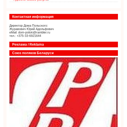
Контактная информация
Директор Дома Польского:
Журавович Юрий Адольфович
eMail: dom-polski@rambler.ru
тел.: +375-33-6921644
Реклама / Reklama
Союз поляков Беларуси