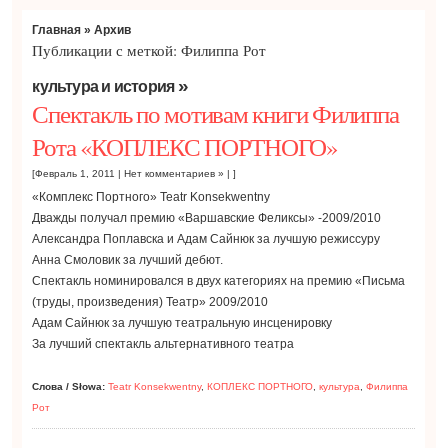
Главная
» Архив
Публикации с меткой: Филиппа Рот
»
культура и история
Спектакль по мотивам книги Филиппа
Рота «КОПЛЕКС ПОРТНОГО»
[Февраль 1, 2011 |
Нет комментариев »
| ]
«Комплекс Портного» Teatr Konsekwentny
Дважды получал премию «Варшавские Феликсы» -2009/2010
Александра Поплавска и Адам Сайнюк за лучшую режиссуру
Анна Смоловик за лучший дебют.
Спектакль номинировался в двух категориях на премию «Письма
(труды, произведения) Театр» 2009/2010
Адам Сайнюк за лучшую театральную инсценировку
За лучший спектакль альтернативного театра
Слова / Słowa:
Teatr Konsekwentny
,
КОПЛЕКС ПОРТНОГО
,
культура
,
Филиппа
Рот