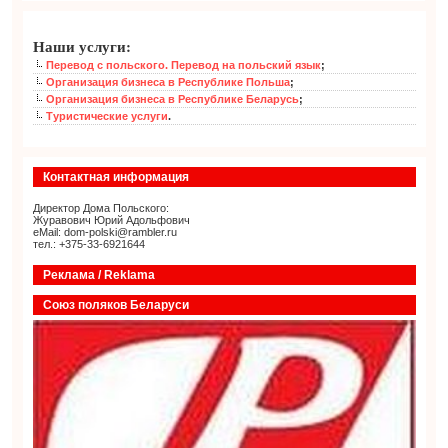
Наши услуги:
Перевод с польского. Перевод на польский язык
;
Организация бизнеса в Республике Польша
;
Организация бизнеса в Республике Беларусь
;
Туристические услуги
.
Контактная информация
Директор Дома Польского:
Журавович Юрий Адольфович
eMail: dom-polski@rambler.ru
тел.: +375-33-6921644
Реклама / Reklama
Союз поляков Беларуси