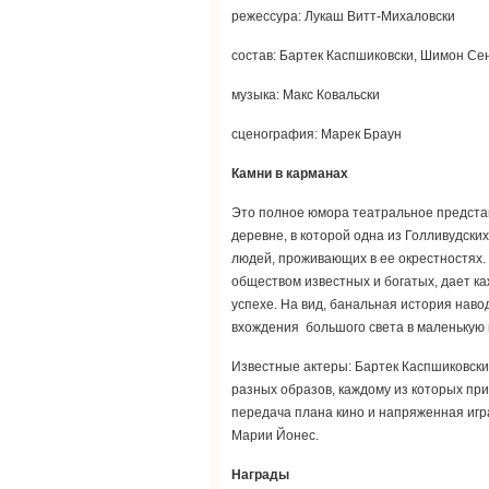
режессура: Лукаш Витт-Михаловски
состав: Бартек Каспшиковски, Шимон Се
музыка: Макс Ковальски
сценография: Марек Браун
Камни в карманах
Это полное юмора театральное предста
деревне, в которой одна из Голливудски
людей, проживающих в ее окрестностях.
обществом известных и богатых, дает к
успехе. На вид, банальная история нав
вхождения большого света в маленькую
Известные актеры: Бартек Каспшиковск
разных образов, каждому из которых п
передача плана кино и напряженная игра
Марии Йонес.
Награды