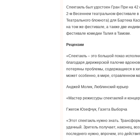
Спектакль был удостоен Гран При на 42 
2-м Весеннем театральном фестивале в 
Театрального блокнота) для Бартека Кас
на том же фестивале, а также две инди
фестивале комедии Талия в Тамове.
Рецензии
«Спектакль – это большой показ испол
благодаря дирижерской палочке вдохнов
потеряны проблемы, содержащиеся в хито
может особенно, в мире, отравленном м
Анджей Молик, Люблинский курьер
«Мастер режиссуры спектаклей и концер
Гжегож Юзефчук, Газета Выборча
«Этот спектакль нужно знать. Трансфо
удачный. Зритель получает, наконец, в
последнего нужно, впрочем, это действи