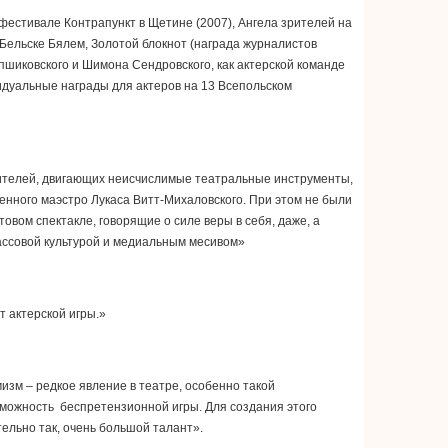
фестивале Контрапункт в Щетине (2007), Ангела зрителей на
Бельске Бялем, Золотой блокнот (награда журналистов
пшиковского и Шимона Сендровского, как актерской команде
видуальные награды для актеров на 13 Всепольском
нителей, двигающих неисчислимые театральные инструменты,
енного маэстро Лукаса Витт-Михаловского. При этом не были
вом спектакле, говорящие о силе веры в себя, даже, а
ассовой культурой и медиальным месивом»
т актерской игры.»
рмизм – редкое явление в театре, особенно такой
озможность беспретензионной игры. Для создания этого
тельно так, очень большой талант».