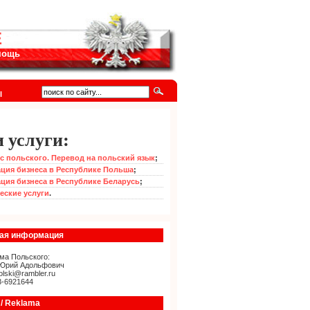
Е
омощь
I
 услуги:
с польского. Перевод на польский язык
;
ция бизнеса в Республике Польша
;
ция бизнеса в Республике Беларусь
;
еские услуги
.
ная информация
ма Польского:
Юрий Адольфович
olski@rambler.ru
3-6921644
/ Reklama