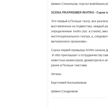
Шимон Спихальски, портал teatrdlawas.pl
SCENA PRAPREMIER INVITRO
-
Сцена
п
Это первый в Польше театр, все реализа
выставленные на подмостках, каждый ра
определением invitro (лат. в стекле), 
институционального театра, а, следова
материнского организма».
Сцена первой премьеры InVitro начала д
In vitro приглашает к сотрудничеству с
известных режиссеров, драматургов и а
ранее в Польше текстами.
Актеры:
Бартломей Каспшиковски
Шимон Сендровски