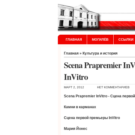
ГЛАВНАЯ
МОГИЛЁВ
ССЫЛКИ
Главная
»
Культура и история
Scena Prapremier In
InVitro
МАРТ 2, 2012
НЕТ КОММЕНТАРИЕВ
Scena Prapremier InVitro
-
Сцена
первой
Камни в карманах
Сцена первой премьеры
InVitro
Мария Йонес