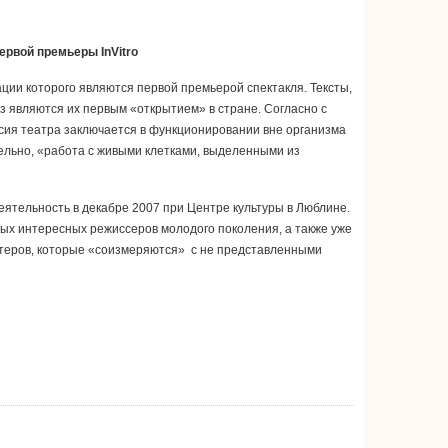
ервой
премьеры
InVitro
ции которого являются первой премьерой спектакля. Тексты,
з являются их первым «открытием» в стране. Согласно с
миссия театра заключается в функционировании вне организма
тельно, «работа с живыми клетками, выделенными из
еятельность в декабре 2007 при Центре культуры в Люблине.
амых интересных режиссеров молодого поколения, а также уже
ктеров, которые «соизмеряются» с не представленными