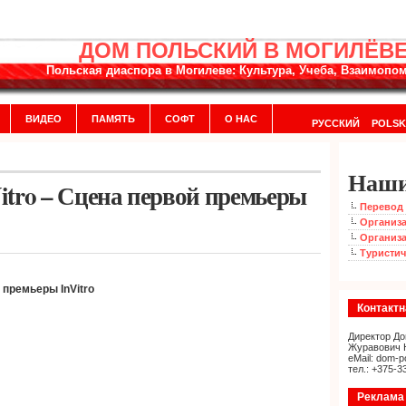
ДОМ ПОЛЬСКИЙ В МОГИЛЁВ
Польская диаспора в Могилеве: Культура, Учеба, Взаимоп
ВИДЕО
ПАМЯТЬ
СОФТ
О НАС
РУССКИЙ
POLSK
Наши
Vitro – Сцена первой премьеры
Перевод 
Организа
Организа
Туристич
премьеры
InVitro
Контакт
Директор До
Журавович 
eMail: dom-p
тел.: +375-3
Реклама 