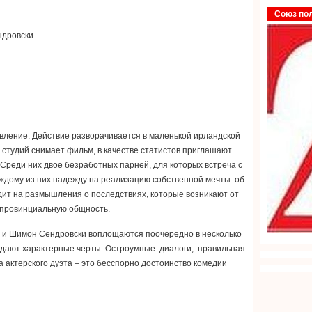
Союз по
ндровски
вление. Действие разворачивается в маленькой ирландской
х студий снимает фильм, в качестве статистов приглашают
 Среди них двое безработных парней, для которых встреча с
аждому из них надежду на реализацию собственной мечты об
одит на размышления о последствиях, которые возникают от
 провинциальную общность.
и и Шимон Сендровски воплощаются поочередно в несколько
ридают характерные черты. Остроумные диалоги, правильная
 актерского дуэта – это бесспорно достоинство комедии