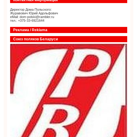
Контактная информация
Директор Дома Польского:
Журавович Юрий Адольфович
eMail: dom-polski@rambler.ru
тел.: +375-33-6921644
Реклама / Reklama
Союз поляков Беларуси