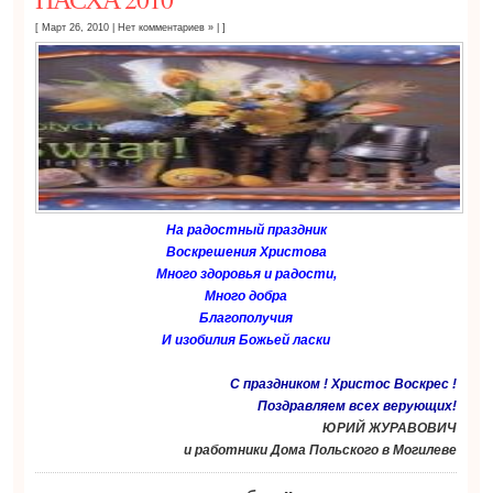
[ Март 26, 2010
|
Нет комментариев »
| ]
На радостный праздник
Воскрешения Христова
Много здоровья и радости,
Много добра
Благополучия
И изобилия Божьей ласки
С праздником ! Христос Воскрес !
Поздравляем всех верующих!
ЮРИЙ ЖУРАВОВИЧ
и работники Дома Польского в Могилеве