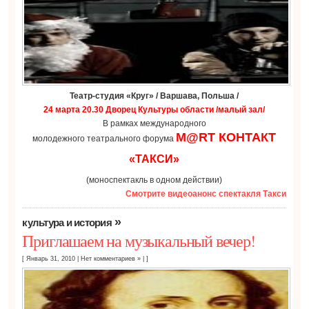
Театр-студия «Круг» / Варшава, Польша /
24 марта 20.30 Дворец Культуры области /малый зал/
В рамках международного
М@RT КОНТАКТ
молодежного театрального форума
«ТАКСИ»
(моноспектакль в одном действии)
Смотрите видеоанонс спектакля Такси
»
культура и история
Приглашаем на музыкальный вечер!
[ Январь 31, 2010
|
Нет комментариев »
| ]