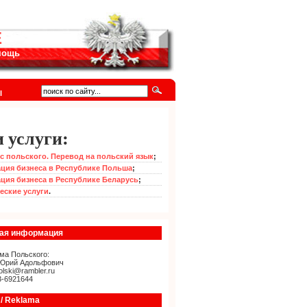
Е
омощь
I
 услуги:
с польского. Перевод на польский язык
;
ция бизнеса в Республике Польша
;
ция бизнеса в Республике Беларусь
;
еские услуги
.
ная информация
ма Польского:
Юрий Адольфович
olski@rambler.ru
3-6921644
/ Reklama