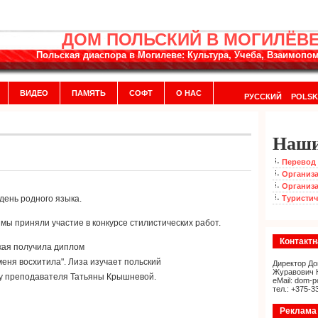
ДОМ ПОЛЬСКИЙ В МОГИЛЁВ
Польская диаспора в Могилеве: Культура, Учеба, Взаимоп
ВИДЕО
ПАМЯТЬ
СОФТ
О НАС
РУССКИЙ
POLSK
Наши
Перевод 
Организа
Организа
день родного языка.
Туристич
ę!" мы приняли участие в конкурсе cтилистических работ.
Контакт
кая получила диплом
меня восхитила". Лиза изучает польский
Директор До
Журавович 
) у преподавателя Татьяны Крышневой.
eMail: dom-p
тел.: +375-3
Реклама 