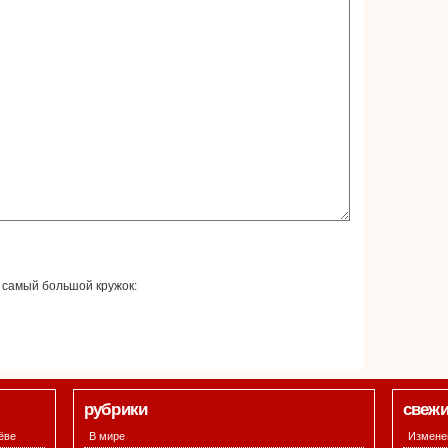
 самый большой кружок:
рубрики
свежи
ёве
В мире
Изменен