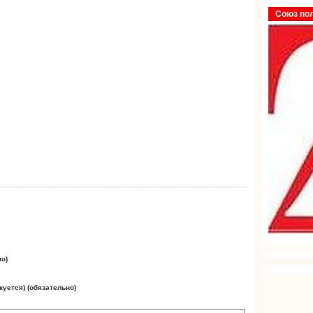
Союз по
но)
куется) (обязательно)