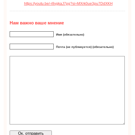
https://youtu.be/-r8vgkaJ7pg?si=MXrk0ue3pu7DdXKH
Нам важно ваше мнение
Имя (обязательно)
Почта (не публикуется) (обязательно)