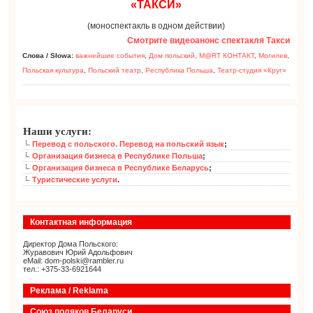
«ТАКСИ»
(моноспектакль в одном действии)
Смотрите видеоанонс спектакля Такси
Слова / Słowa:
важнейшие события
,
Дом польский
,
М@RT КОНТАКТ
,
Могилев
,
Польская культура
,
Польский театр
,
Республика Польша
,
Театр-студия «Круг»
Наши услуги:
Перевод с польского. Перевод на польский язык
;
Организация бизнеса в Республике Польша
;
Организация бизнеса в Республике Беларусь
;
Туристические услуги
.
Контактная информация
Директор Дома Польского:
Журавович Юрий Адольфович
eMail: dom-polski@rambler.ru
тел.: +375-33-6921644
Реклама / Reklama
Союз поляков Беларуси