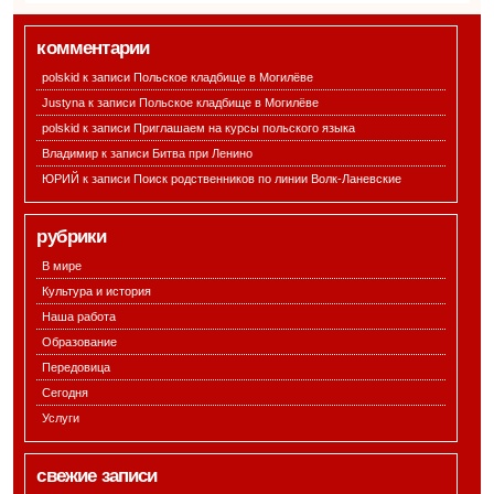
комментарии
polskid к записи
Польское кладбище в Могилёве
Justyna к записи
Польское кладбище в Могилёве
polskid к записи
Приглашаем на курсы польского языка
Владимир к записи
Битва при Ленино
ЮРИЙ к записи
Поиск родственников по линии Волк-Ланевские
рубрики
В мире
Культура и история
Наша работа
Образование
Передовица
Сегодня
Услуги
свежие записи