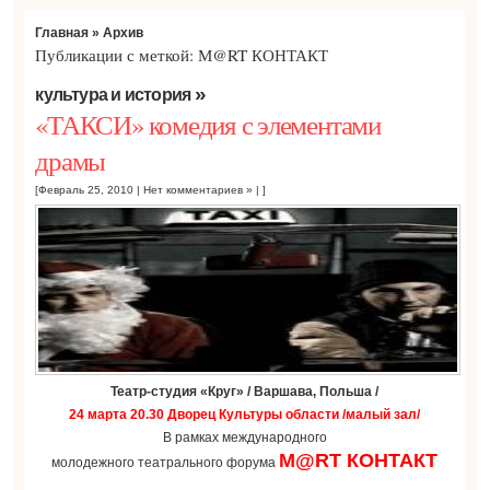
Главная
» Архив
Публикации с меткой: М@RT КОНТАКТ
»
культура и история
«ТАКСИ» комедия с элементами
драмы
[Февраль 25, 2010 |
Нет комментариев »
| ]
Театр-студия «Круг» / Варшава, Польша /
24 марта 20.30 Дворец Культуры области /малый зал/
В рамках международного
М@RT КОНТАКТ
молодежного театрального форума