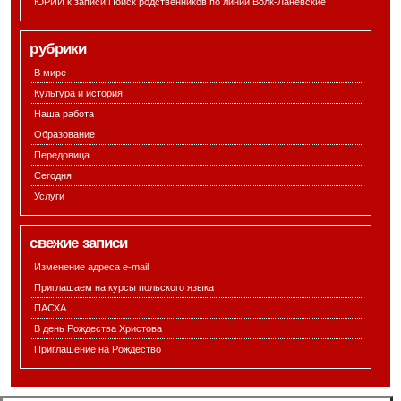
ЮРИЙ к записи
Поиск родственников по линии Волк-Ланевские
рубрики
В мире
Культура и история
Наша работа
Образование
Передовица
Сегодня
Услуги
свежие записи
Изменение адреса e-mail
Приглашаем на курсы польского языка
ПАСХА
В день Рождества Христова
Приглашение на Рождество