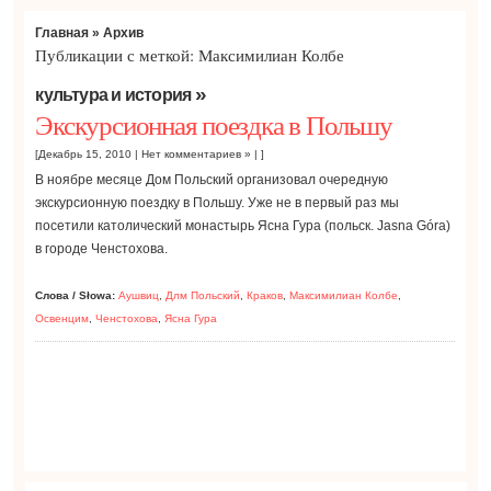
Главная
» Архив
Публикации с меткой: Максимилиан Колбе
»
культура и история
Экскурсионная поездка в Польшу
[Декабрь 15, 2010 |
Нет комментариев »
| ]
В ноябре месяце Дом Польский организовал очередную
экскурсионную поездку в Польшу. Уже не в первый раз мы
посетили католический монастырь Ясна Гура (польск. Jasna Góra)
в городе Ченстохова.
Слова / Słowa:
Аушвиц
,
Длм Польский
,
Краков
,
Максимилиан Колбе
,
Освенцим
,
Ченстохова
,
Ясна Гура