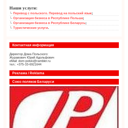
Наши услуги:
Перевод с польского. Перевод на польский язык
;
Организация бизнеса в Республике Польша
;
Организация бизнеса в Республике Беларусь
;
Туристические услуги
.
Контактная информация
Директор Дома Польского:
Журавович Юрий Адольфович
eMail: dom-polski@rambler.ru
тел.: +375-33-6921644
Реклама / Reklama
Союз поляков Беларуси