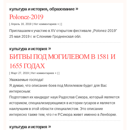
,
»
культура и история
образование
Polonez-2019
[ Апрель 16, 2019
|
Нет комментариев »
| ]
Приглашаем к участию в XV открытом фестивале „Polonez-2019”
25 мая 2019 r. w Слониме Гродненская обл.
»
культура и история
БИТВЫ ПОД МОГИЛЕВОМ В 1581 И
1655 ГОДАХ
[ Март 27, 2019
|
Нет комментариев »
| ]
Уважаемые господа!
Я думаю, что описание боев под Могилевом будет для Вас
интересным:
Подготовил их кандидат наук Радослав Сикора, который является
историком, специализирующимся в истории гусаров и является
наилучшим в этой области специалистом. Это описание
интересно также тем, что г-н Р.Сикора живет именно в Ленборке.
»
культура и история