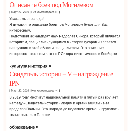
Описание боев под Могилевом
[ Март 27, 2019
|
Нет комментариев »
| ]
Уважаемые господа!
Я думаю, что описание боев под Могилевом будет для Вас
интересным.
Подготовил их кандидат наук Радослав Сикора, который является
историком, специализирующимся в истории гусаров и является
наилучшим в этой области специалистом. Это описание
интересно также тем, что г-н Р.Сикора живет именно в Ленборке.
»
культура и история
Свидетель истории – V – награждение
IPN
[ Март 20, 2019
|
Нет комментариев »
| ]
В 2019 году Институт национальной памяти в пятый раз вручает
награду «Свидетель истории» людям и организациям из-за
пределов Польши. Эта награда до недавнего времени вручалась
только жителям Польши.
»
образование