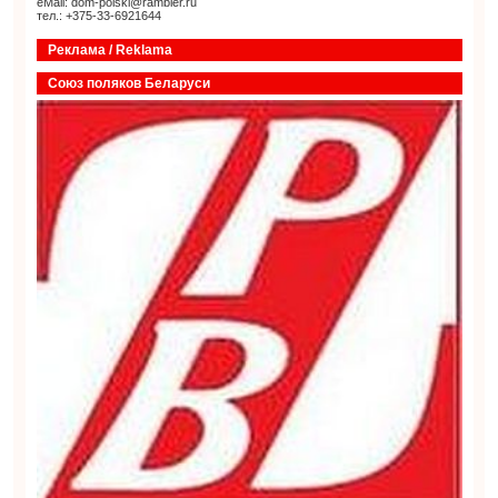
eMail: dom-polski@rambler.ru
тел.: +375-33-6921644
Реклама / Reklama
Союз поляков Беларуси