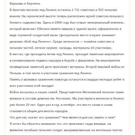
Варшавы и Берлина.
В братских могилах под Ленино остались 1 711 советских и 502 польских
воинов. На героической высоте теперь расположен музей советско-польского
боевого содружества. Здесь в 1968 году был открыт мемориальный комплекс,
который включает Обелиск памяти павшим и здание музея, оформленное в
виде огромной солдатской каски. Центральное место в музее занимает
диорама «Бой под Ленино». Среди экспонатов — знамёна советских и
польских частей, личное оружие, награды, материалы об участниках.
В местах, где проходила битва под Ленино, проходят памятные мероприятия
в ознаменование подвига народов в борьбе с фашизмом. На мероприятия,
посвященные памятной дате приезжают ветераны. Второй мировой войны из
Польши, в том числе и участники сражения под Ленино.
Память о кровавых сражениях навсегда останутся в сердцах молодых ребят и
всех участников этой поездки!
Война коснулась и наших семей. Представители Могилевской полонии также
воевали в составе дивизии им. Костюшко. Мы участвуем в митингах в Ленино
уже более 20 лет. Один раз в год, в октябре, это место снова и снова
становится общим для многих народов.
Что для нас значит это сражение? Чем является для нас память о нем?
Я хотел бы обратить внимание тех, кто приезжает сюда впервые, на
фамилии погибших польских солдат, выгравированные на могильных плитах