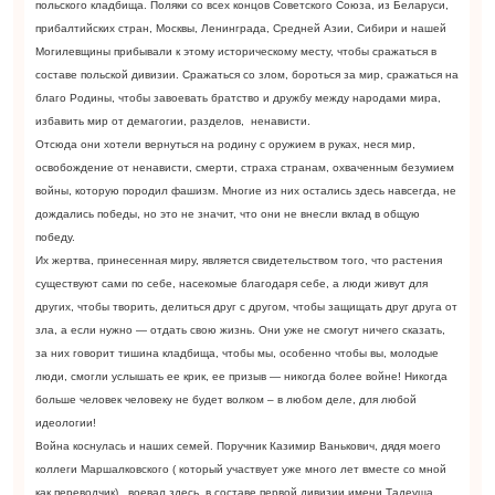
польского кладбища. Поляки со всех концов Советского Союза, из Беларуси,
прибалтийских стран, Москвы, Ленинграда, Средней Азии, Сибири и нашей
Могилевщины прибывали к этому историческому месту, чтобы сражаться в
составе польской дивизии. Сражаться со злом, бороться за мир, сражаться на
благо Родины, чтобы завоевать братство и дружбу между народами мира,
избавить мир от демагогии, разделов, ненависти.
Отсюда они хотели вернуться на родину с оружием в руках, неся мир,
освобождение от ненависти, смерти, страха странам, охваченным безумием
войны, которую породил фашизм. Многие из них остались здесь навсегда, не
дождались победы, но это не значит, что они не внесли вклад в общую
победу.
Их жертва, принесенная миру, является свидетельством того, что растения
существуют сами по себе, насекомые благодаря себе, а люди живут для
других, чтобы творить, делиться друг с другом, чтобы защищать друг друга от
зла, а если нужно — отдать свою жизнь. Они уже не смогут ничего сказать,
за них говорит тишина кладбища, чтобы мы, особенно чтобы вы, молодые
люди, смогли услышать ее крик, ее призыв — никогда более войне! Никогда
больше человек человеку не будет волком – в любом деле, для любой
идеологии!
Война коснулась и наших семей. Поручник Казимир Ванькович, дядя моего
коллеги Маршалковского ( который участвует уже много лет вместе со мной
как переводчик) , воевал здесь, в составе первой дивизии имени Тадеуша