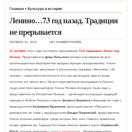
Главная
»
Культура и история
Ленино…73 год назад. Традиция
не прерывается
ОКТЯБРЬ 31, 2016
НЕТ КОММЕНТАРИЕВ
12 октября
этого года состоялось празнование
73-й годовщины битвы под
Ленино
. Представители
Дома Польского
активно участвовали во всех
организационных мероприятиях предшествующих празднованию). Члены
польского общества, прихожане 3 католических парафии г.Могилева ( 45
человек – самая многочисленная в этот раз делегация), вместе вновь
посетили это святое мест. На всех мероприятиях проходивших в Ленино
гордо реял бело-красный флаг Союза Поляков Беларуси. Были еще и
представители из Республики Польша — делегация ассоциации традиций
народного Войска Польского имени
Зигмунта Берлинга
в Варшаве во главе с
председателем
Казимиром Рдзанеком
, делегация партии «Прогресс и
демократия» во главе с председателем
Богдан Покровский
, представители
Союза польских инвалидов среди которых был член главного правления,
солдат дивизии им. Тадеуша Костюшко капитан первого ранга
Червинский
Юзеф
, которые приехали
на личных автомобилях
. Переводчики-члены