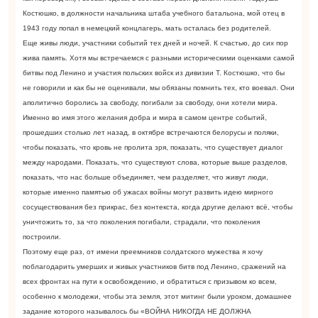
Костюшко, в должности начальника штаба учебного батальона, мой отец в
1943 году попал в немецкий концлагерь, мать осталась без родителей.
Еще живы люди, участники событий тех дней и ночей. К счастью, до сих пор
жива память. Хотя мы встречаемся с разными историческими оценками самой
битвы под Ленино и участия польских войск из дивизии Т. Костюшко, что бы
не говорили и как бы не оценивали, мы обязаны помнить тех, кто воевал. Они
аполитично боролись за свободу, погибали за свободу, они хотели мира.
Именно во имя этого желания добра и мира в самом центре событий,
прошедших столько лет назад, в октябре встречаются белорусы и поляки,
чтобы показать, что кровь не пролита зря, показать, что существует диалог
между народами. Показать, что существуют слова, которые выше разделов,
показать, что нас больше объединяет, чем разделяет, что живут люди,
которые именно памятью об ужасах войны могут развить идею мирного
сосуществования без прикрас, без контекста, когда другие делают всё, чтобы
уничтожить то, за что поколения погибали, страдали, что поколения
построили.
Поэтому еще раз, от имени преемников солдатского мужества я хочу
поблагодарить умерших и живых участников битв под Ленино, сражений на
всех фронтах на пути к освобождению, и обратиться с призывом ко всем,
особенно к молодежи, чтобы эта земля, этот митинг были уроком, домашнее
задание которого называлось бы «ВОЙНА НИКОГДА НЕ ДОЛЖНА