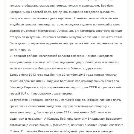
польского общества оказывали помощь польским делегациям. Все были
настроены на «боевой лад», все пункты сценария следовало выполнять
быстро и четко, — осенний день короткий. В память о павших на польском
кладбище прошла панихида, которую отслужил недавно вступивший в свою
должность епископ Могилевский Александр, а у памятника советским воинам
отслужили литургию. Погибших почтили минутой молчания. В их честь также
были даны троекратные оружейные выстрелы, а к местам сохранения легли
венки и цветы.
В Горецком районе Могилевской области в поселке Ленино находится
мемориальный комплекс, который одинаково дорог белорусам и полякам и
является символом белорусско-польского боевого содружества.
Здесь в боях 1943 году под Ленино 12 октября 1943 года первая польская
пехотная дивизия имени Тадеуша Костюшко под командованием генерала
Зигмунда Берлинга, сформированная на территории СССР вступила в свой
первый бой с гитлеровскими захватчиками.
За мужество и героизм, более 500 польских воинов, которые плечом к плечу
сражались с советскими солдатами, прорвали вражескую оборону и
захватили высоту, были награждены 239 советскими и 247 польскими
орденами и медалями. А Юлиушу Гюбнеру, капитану Владиславу Высоцкому
автоматчице Анеле Кшивонь (посмертно) присвоено звание Героя Советского
Союза. От поселка Ленино начался победный путь польских воинов до