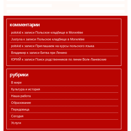
комментарии
polskid к записи
Польское кладбище в Могилёве
Justyna к записи
Польское кладбище в Могилёве
polskid к записи
Приглашаем на курсы польского языка
Владимир к записи
Битва при Ленино
ЮРИЙ к записи
Поиск родственников по линии Волк-Ланевские
рубрики
В мире
Культура и история
Наша работа
Образование
Передовица
Сегодня
Услуги